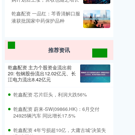
乾鑫配资 一品红：芩香清解口服
液获批国家中药保护品种
推荐资讯
乾鑫配资 主力个股资金流出前
20: 包钢股份流出12.02亿元、长
江电力流出8.42亿元
乾鑫配资 芯片巨头，利润大跌56%
乾鑫配资 蔚来-SW(09866.HK)：6月交付
24925辆汽车 同比增长17.5%
乾鑫配资 4年亏损超10亿，大庸古城“决策失