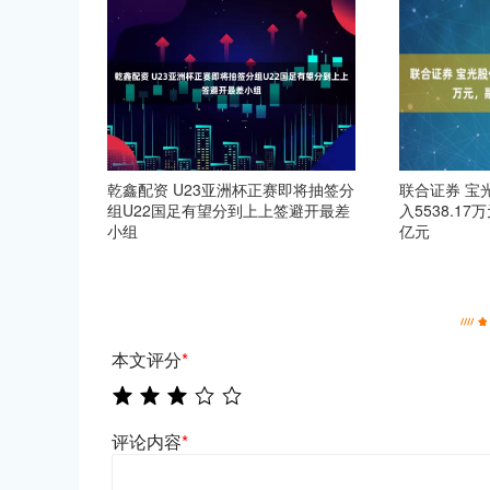
乾鑫配资 U23亚洲杯正赛即将抽签分
联合证券 宝
组U22国足有望分到上上签避开最差
入5538.1
小组
亿元
本文评分
*
评论内容
*