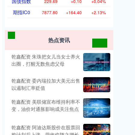
国债指数
229.69
+0.10
+0.04%
期指IC0
7877.80
+164.40
+2.13%
热点资讯
乾鑫配资 朱珠把女儿当女士养火
出圈，打醒无数焦虑父母
乾鑫配资 委内瑞拉加大美元出售
以遏制汇率贬值
乾鑫配资 美联储宣布维持利率不
变，油价对通胀影响成关注焦点
乾鑫配资 阿迪达斯股价在股票回
购计划后上涨，营收也随之增长