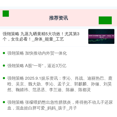
推荐资讯
强翎策略 九蒸九晒黄精5大功效！尤其第3
个，女生必看！_身体_能量_工艺
强翎策略 加快推动内外贸一体化
强翎策略 A股“一哥”，逼近3万亿
强翎策略 2025.9.1娱乐资讯：李沁、肖战、迪丽热巴、鹿
晗、吴京、魏大勋、李沁、孟子义、郭麒麟、孙俪、刘昊
然、鞠婧祎、范丞丞、李兰迪、陈赫、陈都灵
强翎策略 张檬喂奶憋出急性膀胱炎，疼得抱不动儿子还尿
血，混血娃白胖可爱_妈妈_孩子_月子