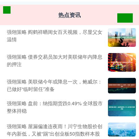
热点资讯
强翎策略 阎鹤祥晒闺女百天视频，尽显父女
温情
强翎策略 债券交易员加大对美联储年内降息
的押注
强翎策略 美联储今年或降息一次，鲍威尔：
已做好“临时留任”准备
强翎策略 盘前：纳指期货跌0.49% 全球股市
整体持稳
强翎策略 屋漏偏逢连夜雨！川宁生物股价创
年内新低，又被“踢”出创业板50指数样本股