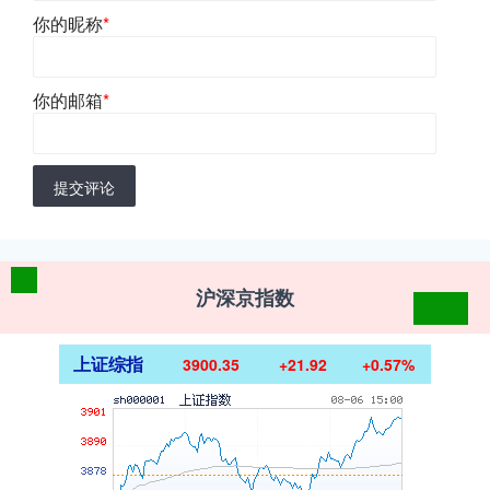
你的昵称
*
你的邮箱
*
提交评论
沪深京指数
上证综指
3900.35
+21.92
+0.57%