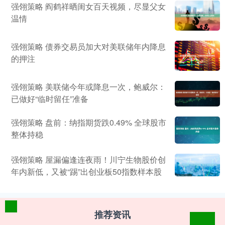
强翎策略 阎鹤祥晒闺女百天视频，尽显父女
温情
强翎策略 债券交易员加大对美联储年内降息
的押注
强翎策略 美联储今年或降息一次，鲍威尔：
已做好“临时留任”准备
强翎策略 盘前：纳指期货跌0.49% 全球股市
整体持稳
强翎策略 屋漏偏逢连夜雨！川宁生物股价创
年内新低，又被“踢”出创业板50指数样本股
推荐资讯