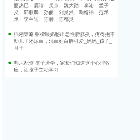
丽热巴、鹿晗、吴京、魏大勋、李沁、孟子
义、郭麒麟、孙俪、刘昊然、鞠婧祎、范丞
丞、李兰迪、陈赫、陈都灵
强翎策略 张檬喂奶憋出急性膀胱炎，疼得抱不
动儿子还尿血，混血娃白胖可爱_妈妈_孩子_
月子
邦尼配资 孩子厌学，家长们知道这个心理效
应，让孩子主动学习