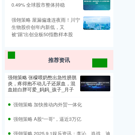
0.49% 全球股市整体持稳
强翎策略 屋漏偏逢连夜雨！川宁
生物股价创年内新低，又
被“踢”出创业板50指数样本股
推荐资讯
强翎策略 张檬喂奶憋出急性膀胱
炎，疼得抱不动儿子还尿血，混
血娃白胖可爱_妈妈_孩子_月子
强翎策略 加快推动内外贸一体化
强翎策略 A股“一哥”，逼近3万亿
强翎策略 2025.9.1娱乐资讯：李沁、肖战、迪