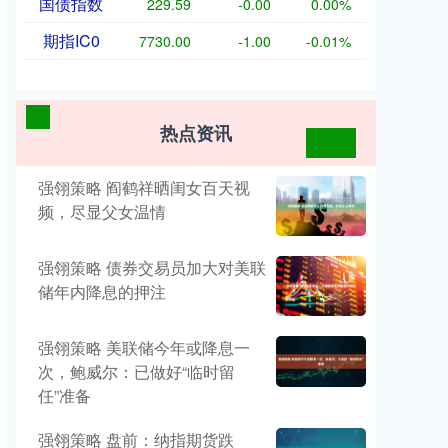
国债指数
229.59
-0.00
0.00%
期指IC0
7730.00
-1.00
-0.01%
热点资讯
强翎策略 阎鹤祥晒闺女百天视
频，尽显父女温情
强翎策略 债券交易员加大对美联
储年内降息的押注
强翎策略 美联储今年或降息一
次，鲍威尔：已做好“临时留
任”准备
强翎策略 盘前：纳指期货跌