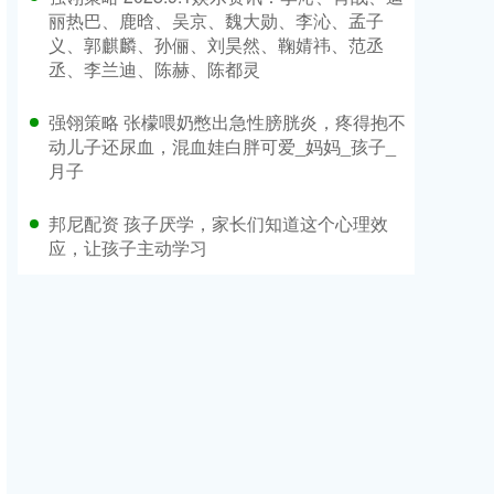
丽热巴、鹿晗、吴京、魏大勋、李沁、孟子
义、郭麒麟、孙俪、刘昊然、鞠婧祎、范丞
丞、李兰迪、陈赫、陈都灵
强翎策略 张檬喂奶憋出急性膀胱炎，疼得抱不
动儿子还尿血，混血娃白胖可爱_妈妈_孩子_
月子
邦尼配资 孩子厌学，家长们知道这个心理效
应，让孩子主动学习