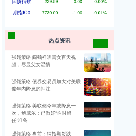
国债指数
229.59
-0.00
0.00%
期指IC0
7730.00
-1.00
-0.01%
热点资讯
强翎策略 阎鹤祥晒闺女百天视
频，尽显父女温情
强翎策略 债券交易员加大对美联
储年内降息的押注
强翎策略 美联储今年或降息一
次，鲍威尔：已做好“临时留
任”准备
强翎策略 盘前：纳指期货跌