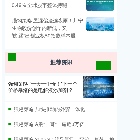
0.49% 全球股市整体持稳
强翎策略 屋漏偏逢连夜雨！川宁
生物股价创年内新低，又
被“踢”出创业板50指数样本股
推荐资讯
强翎策略 “一天一个价！”下一个
价格暴涨的是电解液添加剂？
强翎策略 加快推动内外贸一体化
强翎策略 A股“一哥”，逼近3万亿
强翎策略 2025.9.1娱乐资讯：李沁、肖战、迪