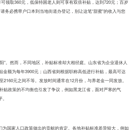
年可领取360元，低保特困老人则可享有双倍补贴，达到720元；百岁
”？请务必携带户口本到当地街道办登记，别让这笔“甜蜜”的收入与您
阳”。然而，不同地区，补贴标准却大相径庭。山东省为企业退休人
贴金额为每年3900元；山西省则根据职称高低进行补贴，最高可达
元至2160元之间不等。发放时间通常在12月份，与养老金一同发放。
，补贴政策的不均衡也引发了争议，例如黑龙江省，面对严寒的气
平。
们为国家人口政策做出的贡献的肯定。各地补贴标准差异较大，例如