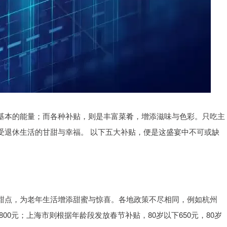
基本的能量；而各种补贴，则是丰富菜肴，增添滋味与色彩。只吃主
受退休生活的甘甜与幸福。 以下五大补贴，便是这盛宴中不可或缺
甜点，为老年生活增添甜蜜与惊喜。各地政策不尽相同，例如杭州
800元；上海市则根据年龄段发放春节补贴，80岁以下650元，80岁