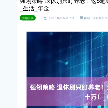
强翎策略 退休别只盯养老！这5
_生活_年金
强翎策略
来源：场内配资平台
网站：诚利和配资