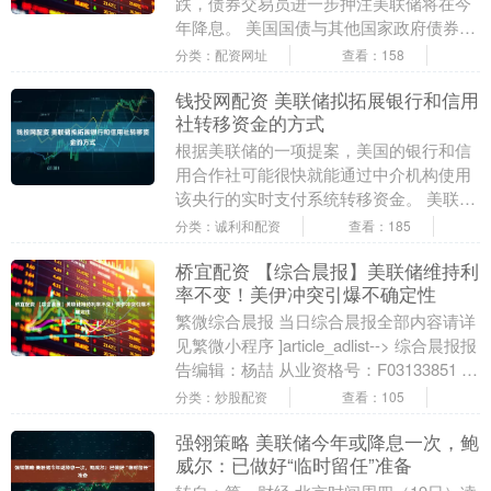
跌，债券交易员进一步押注美联储将在今
年降息。 美国国债与其他国家政府债券市
场一同上涨，回补了自 2 月 28 日冲突爆
分类：配资网址
查看：158
发以来的....
钱投网配资 美联储拟拓展银行和信用
社转移资金的方式
根据美联储的一项提案，美国的银行和信
用合作社可能很快就能通过中介机构使用
该央行的实时支付系统转移资金。 美联储
周三公布的这项计划将扩大可使用
分类：诚利和配资
查看：185
FedNow平台的美....
桥宜配资 【综合晨报】美联储维持利
率不变！美伊冲突引爆不确定性
繁微综合晨报 当日综合晨报全部内容请详
见繁微小程序 ]article_adlist--> 综合晨报报
告编辑：杨喆 从业资格号：F03133851 投
资咨询号：Z....
分类：炒股配资
查看：105
强翎策略 美联储今年或降息一次，鲍
威尔：已做好“临时留任”准备