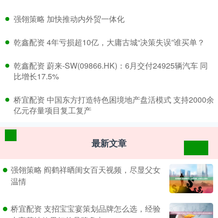
​强翎策略 加快推动内外贸一体化
​乾鑫配资 4年亏损超10亿，大庸古城“决策失误”谁买单？
​乾鑫配资 蔚来-SW(09866.HK)：6月交付24925辆汽车 同
比增长17.5%
​桥宜配资 中国东方打造特色困境地产盘活模式 支持2000余
亿元存量项目复工复产
最新文章
强翎策略 阎鹤祥晒闺女百天视频，尽显父女
温情
桥宜配资 支招宝宝宴策划品牌怎么选，经验