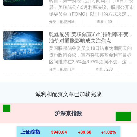
转自：第一财经 北京时间周四（19日）凌
晨，美联储公布3月利率决议。联邦公开市
场委员会（FOMC）以11-1的方式决定维
持利率区间在3.50%-3.75%不变，....
分类：配资网址
查看：60
乾鑫配资 美联储宣布维持利率不变，
油价对通胀影响成关注焦点
美国联邦储备委员会18日结束为期两天的
货币政策会议，宣布将联邦基金利率目标
区间维持在3.5%至3.75%之间不变。这是
今年以来美联储连续第二次维持利率不
分类：配资门户
查看：203
变。 美....
诚利和配资文章已加载完成
沪深京指数
上证综指
3940.04
+39.68
+1.02%